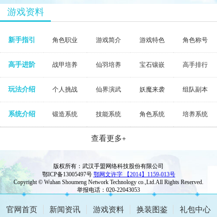
游戏资料
新手指引
角色职业
游戏简介
游戏特色
角色称号
高手进阶
战甲培养
仙羽培养
宝石镶嵌
高手排行
玩法介绍
个人挑战
仙界演武
妖魔来袭
组队副本
系统介绍
锻造系统
技能系统
角色系统
培养系统
查看更多
+
版权所有：武汉手盟网络科技股份有限公司
鄂ICP备13005497号
鄂网文许字 【2014】1159-013号
Copyright © Wuhan Shoumeng Network Technology co.,Ltd.All Rights Reserved.
举报电话：020-22043053
官网首页
新闻资讯
游戏资料
换装图鉴
礼包中心