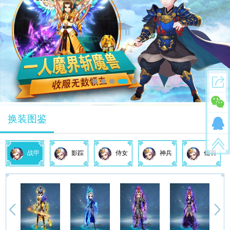
换装图鉴
战甲
影踪
侍女
神兵
仙羽