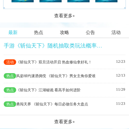
查看更多
+
最新
热点
攻略
公告
活动
手游《斩仙天下》随机抽取类玩法概率公示
12/23
活动
《斩仙天下》双旦活动开启 热血修仙拿好礼！
12/13
热点
风姿绰约潇洒倜傥 《斩仙天下》男女主角你爱谁
11/29
热点
《斩仙天下》江湖秘诡 看高手如何进阶
11/23
热点
勇闯天界 《斩仙天下》每日必做任务大盘点
查看更多
+