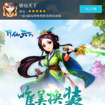
斩仙天下
马上下载
评分：
一款Q版仙侠角色扮演类轻游戏