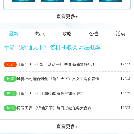
查看更多
+
最新
热点
攻略
公告
活动
手游《斩仙天下》随机抽取类玩法概率公示
12/23
活动
《斩仙天下》双旦活动开启 热血修仙拿好礼！
12/13
热点
风姿绰约潇洒倜傥 《斩仙天下》男女主角你爱谁
11/29
热点
《斩仙天下》江湖秘诡 看高手如何进阶
11/23
热点
勇闯天界 《斩仙天下》每日必做任务大盘点
查看更多
+