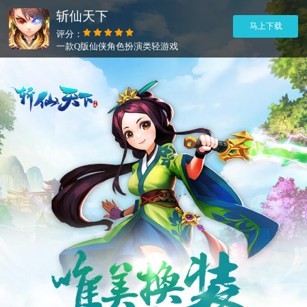
斩仙天下
马上下载
评分：
一款Q版仙侠角色扮演类轻游戏