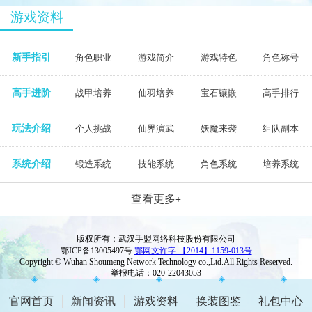
游戏资料
新手指引
角色职业
游戏简介
游戏特色
角色称号
高手进阶
战甲培养
仙羽培养
宝石镶嵌
高手排行
玩法介绍
个人挑战
仙界演武
妖魔来袭
组队副本
系统介绍
锻造系统
技能系统
角色系统
培养系统
查看更多
+
版权所有：武汉手盟网络科技股份有限公司
鄂ICP备13005497号
鄂网文许字 【2014】1159-013号
Copyright © Wuhan Shoumeng Network Technology co.,Ltd.All Rights Reserved.
举报电话：020-22043053
官网首页
新闻资讯
游戏资料
换装图鉴
礼包中心