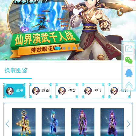
换装图鉴
战甲
影踪
侍女
神兵
仙羽